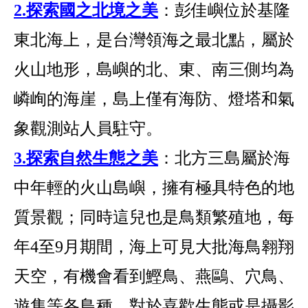
2.探索國之北境之美
：彭佳嶼位於基隆
東北海上，是台灣領海之最北點，屬於
火山地形，島嶼的北、東、南三側均為
嶙峋的海崖，島上僅有海防、燈塔和氣
象觀測站人員駐守。
3.探索自然生態之美
：北方三島屬於海
中年輕的火山島嶼，擁有極具特色的地
質景觀；同時這兒也是鳥類繁殖地，每
年4至9月期間，海上可見大批海鳥翱翔
天空，有機會看到鰹鳥、燕鷗、穴鳥、
遊隼等各鳥種，對於喜歡生態或是攝影