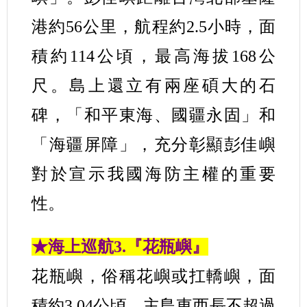
港約56公里，航程約2.5小時，面
積約114公頃，最高海拔168公
尺。島上還立有兩座碩大的石
碑，「和平東海、國疆永固」和
「海疆屏障」，充分彰顯彭佳嶼
對於宣示我國海防主權的重要
性。
★海上巡航3.『花瓶嶼』
花瓶嶼，俗稱花嶼或扛轎嶼，面
積約3.04公頃，主島東西長不超過