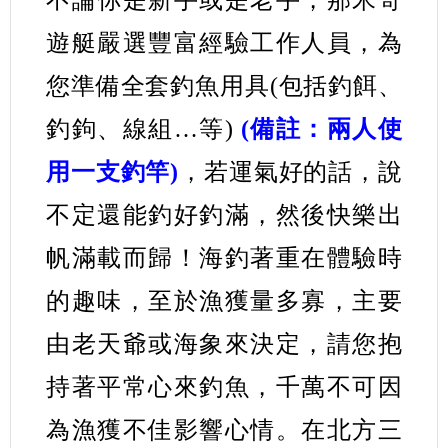
不論你是新手或是老手，那米哥
遊艇嚴選豐富經驗工作人員，為
您準備全套釣魚用具(包括釣餌、
釣鉤、線組…等)
(備註：兩人使
用一支釣竿)
，若運氣好的話，說
不定還能釣好釣滿，然後快樂出
帆滿載而歸！海釣著重在體驗時
的趣味，至於漁獲量多寡，主要
由老天爺或海象來決定，請您抱
持著平常心來釣魚，千萬不可因
為漁獲不佳影響心情。在北方三