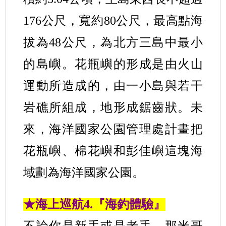
176公尺，寬約80公尺，最高點海
拔為48公尺，為北方三島中最小
的島嶼。花瓶嶼的形成是由火山
運動所造成的，由一小島與若干
岩礁所組成，地形成鋸齒狀。未
來，海洋國家公園管理處計畫把
花瓶嶼、棉花嶼和彭佳嶼這塊海
域劃為海洋國家公園。
★海上巡航4.『海釣體驗』