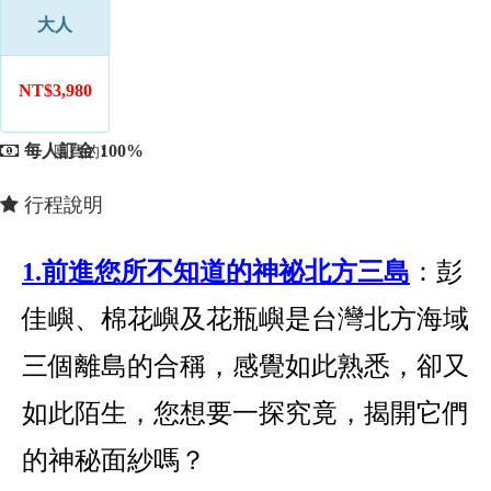
大人
NT$3,980
每人訂金：
100%
團費的
行程說明
1.前進您所不知道的神祕北方三島
：彭
佳嶼、棉花嶼及花瓶嶼是台灣北方海域
三個離島的合稱，感覺如此熟悉，卻又
如此陌生，您想要一探究竟，揭開它們
的神秘面紗嗎？