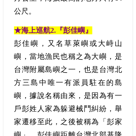
公尺。
★海上巡航2.『彭佳嶼』
彭佳嶼，又名草萊嶼或大峙山
嶼，當地漁民也稱之為大嶼，是
台灣附屬島嶼之一，也是台灣北
方三島中唯一有派員駐在的島
嶼，據說名稱由來，是因為有一
戶彭姓人家為躲避械鬥糾紛，舉
家遷移至此，之後被稱為「彭家
嶼」。彭佳嶼距離台灣北部基隆