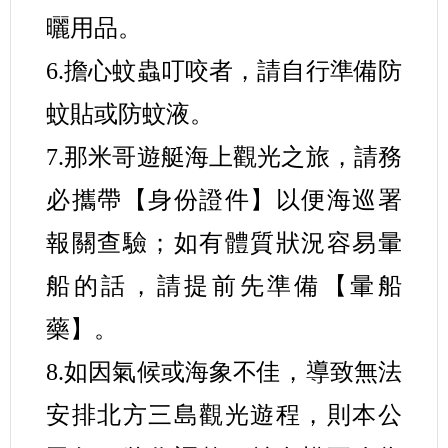
曬用品。
6.擔心蚊蟲叮咬者，請自行準備防
蚊貼或防蚊液。
7.那米哥遊艇海上觀光之旅，請務
必攜帶【身份證件】以便海巡署
報關查驗；如有體質狀況容易暈
船的話，請提前先準備【暈船
藥】。
8.如因氣候或海象不佳，導致無法
安排北方三島觀光遊程，則本公