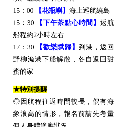
15：00
【花瓶嶼】
海上巡航繞島
15：30
【下午茶點心時間】
返航
船程約2小時左右
17：30
【歡樂賦歸】
到港，返回
野柳漁港下船解散，各自返回甜
蜜的家
★特別提醒
◎因航程往返時間較長，偶有海
象浪高的情形，報名前請先考量
個人身體適應狀況。