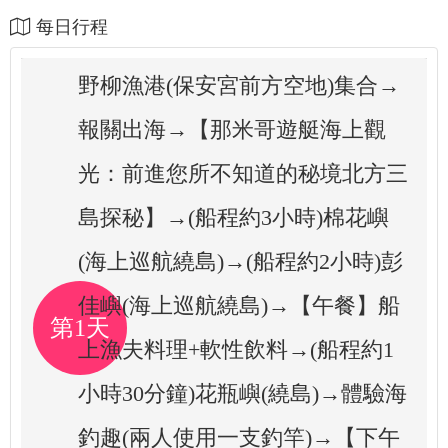
每日行程
野柳漁港(保安宮前方空地)集合→
報關出海→【那米哥遊艇海上觀
光：前進您所不知道的秘境北方三
島探秘】→(船程約3小時)棉花嶼
(海上巡航繞島)→(船程約2小時)彭
佳嶼(海上巡航繞島)→【午餐】船
第1天
上漁夫料理+軟性飲料→(船程約1
小時30分鐘)花瓶嶼(繞島)→體驗海
釣趣(兩人使用一支釣竿)→【下午