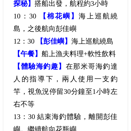
探秘】
搭船出發，航程約3小時
10：30
【棉花嶼】
海上巡航繞
島，之後航向彭佳嶼
12：30
【彭佳嶼】
海上巡航繞島
【午餐】
船上漁夫料理+軟性飲料
【體驗海釣趣】
在那米哥海釣達
人的指導下，兩人使用一支釣
竿，視魚況停留30分鐘至1小時左
右不等
13：30 結束海釣體驗，離開彭佳
嶼。繼續航向花瓶嶼