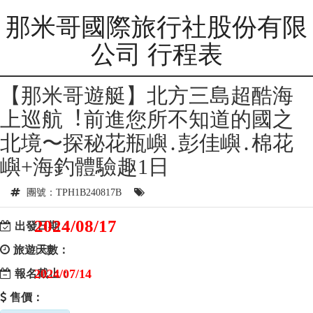
那米哥國際旅行社股份有限
公司 行程表
【那米哥遊艇】北方三島超酷海
上巡航︕前進您所不知道的國之
北境〜探秘花瓶嶼․彭佳嶼․棉花
嶼+海釣體驗趣1日
團號：TPH1B240817B
2024/08/17
出發日期：
旅遊天數：
1天
2024/07/14
報名截止：
售價：